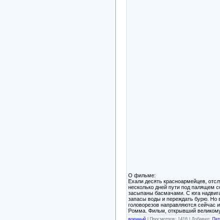
О фильме:
Ехали десять красноармейцев, отсл
несколько дней пути под палящем со
засыпаны басмачами. С юга надвига
запасы воды и переждать бурю. Но
головорезов направляются сейчас и
Ромма. Фильм, открывший великому
военный
|
Просмотров: 1416 |
Добавил:
Пат