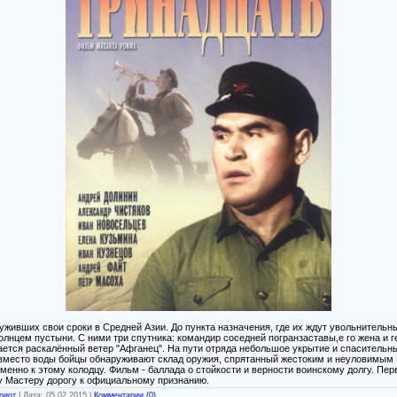
уживших свои сроки в Средней Азии. До пункта назначения, где их ждут увольнительн
лнцем пустыни. С ними три спутника: командир соседней погранзаставы,е го жена и г
ется раскалённый ветер "Афганец". На пути отряда небольшое укрытие и спасительны
 вместо воды бойцы обнаруживают склад оружия, спрятанный жестоким и неуловимым 
менно к этому колодцу. Фильм - баллада о стойкости и верности воинскому долгу. П
 Мастеру дорогу к официальному признанию.
риот
|
Дата:
05.02.2015
|
Комментарии (0)