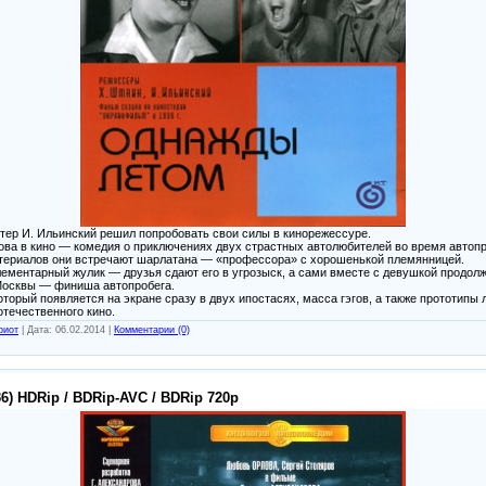
ктер И. Ильинский решил попробовать свои силы в кинорежессуре.
ва в кино — комедия о приключениях двух страстных автолюбителей во время автопро
териалов они встречают шарлатана — «профессора» с хорошенькой племянницей.
ементарный жулик — друзья сдают его в угрозыск, а сами вместе с девушкой продол
Москвы — финиша автопробега.
который появляется на экране сразу в двух ипостасях, масса гэгов, а также прототи
течественного кино.
риот
|
Дата:
06.02.2014
|
Комментарии (0)
6) HDRip / BDRip-AVC / BDRip 720p