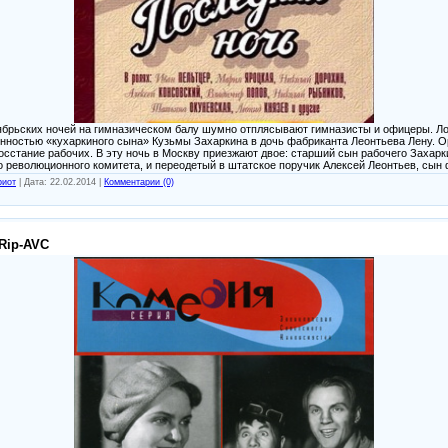
тябрьских ночей на гимназическом балу шумно отплясывают гимназисты и офицеры. Л
нностью «кухаркиного сына» Кузьмы Захаркина в дочь фабриканта Леонтьева Лену. О
осстание рабочих. В эту ночь в Москву приезжают двое: старший сын рабочего Захарк
 революционного комитета, и переодетый в штатское поручик Алексей Леонтьев, сын 
риот
|
Дата:
22.02.2014
|
Комментарии (0)
Rip-AVC