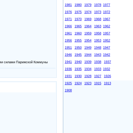
1981
1980
1979
1978
1977
1976
1975
1974
1973
1972
1971
1970
1969
1968
1967
1966
1965
1964
1963
1962
1961
1960
1959
1958
1957
1956
1955
1954
1953
1952
1951
1950
1949
1948
1947
1946
1945
1944
1943
1942
1941
1940
1939
1938
1937
ыми силами Парижской Коммуны
1936
1935
1934
1933
1932
1931
1930
1928
1927
1926
1925
1924
1923
1915
1913
1908