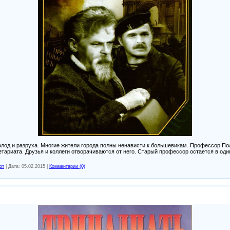
голод и разруха. Многие жители города полны ненависти к большевикам. Профессор П
етариата. Друзья и коллеги отворачиваются от него. Старый профессор остается в оди
от
|
Дата:
05.02.2015
|
Комментарии (0)