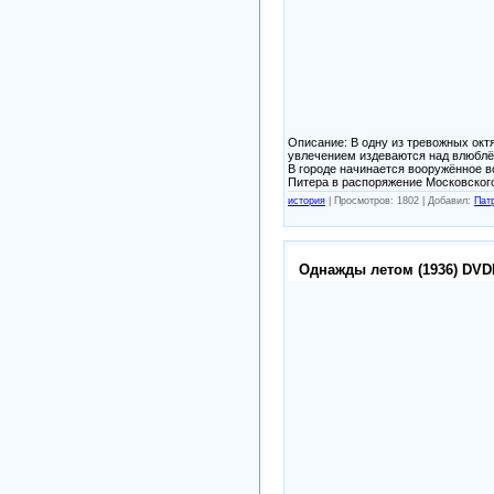
Описание: В одну из тревожных ок
увлечением издеваются над влюблё
В городе начинается вооружённое в
Питера в распоряжение Московского
история
|
Просмотров: 1802 |
Добавил:
Пат
Однажды летом (1936) DVD