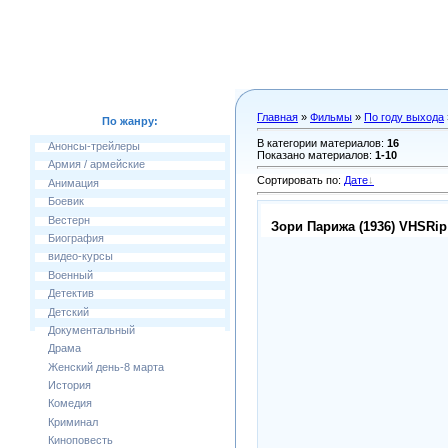
Главная
»
Фильмы
»
По году выхода
По жанру:
В категории материалов
:
16
Анонсы-трейлеры
Показано материалов
:
1-10
Армия / армейские
Сортировать по
:
Дате
Анимация
Боевик
Вестерн
Зори Парижа (1936) VHSRip
Биография
видео-курсы
Военный
Детектив
Детский
Документальный
Драма
Женский день-8 марта
История
Комедия
Криминал
Киноповесть