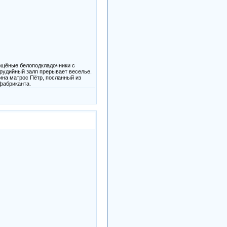
ощёные белоподкладочники с
рудийный залп прерывает веселье.
ина матрос Пётр, посланный из
фабриканта.