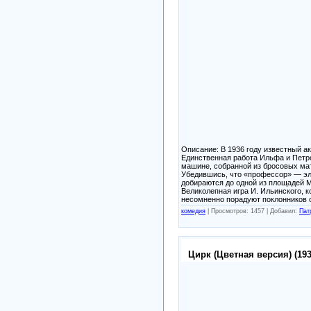
Описание: В 1936 году известный а
Единственная работа Ильфа и Петро
машине, собранной из бросовых ма
Убедившись, что «профессор» — эл
добираются до одной из площадей 
Великолепная игра И. Ильинского, 
несомненно порадуют поклонников о
комедия
|
Просмотров: 1457 |
Добавил:
Пат
Цирк (Цветная версия) (193