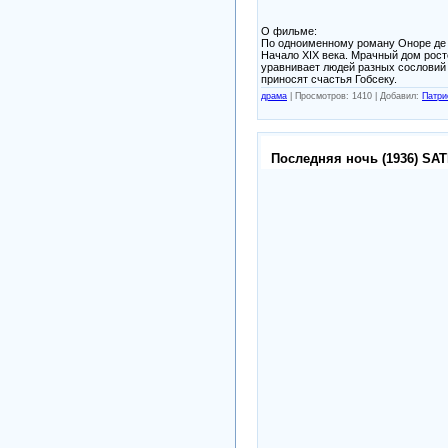
О фильме:
По одноименному роману Оноре де 
Начало XIX века. Мрачный дом рост
уравнивает людей разных сословий 
приносят счастья Гобсеку.
драма
|
Просмотров: 1410 |
Добавил:
Патри
Последняя ночь (1936) SAT