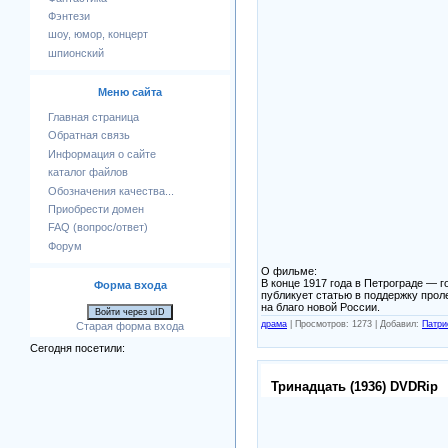
Фэнтези
шоу, юмор, концерт
шпионский
Меню сайта
Главная страница
Обратная связь
Информация о сайте
каталог файлов
Обозначения качества...
Приобрести домен
FAQ (вопрос/ответ)
Форум
О фильме:
В конце 1917 года в Петрограде — 
Форма входа
публикует статью в поддержку прол
на благо новой России.
Войти через uID
драма
|
Просмотров: 1273 |
Добавил:
Патри
Старая форма входа
Сегодня посетили:
Тринадцать (1936) DVDRip