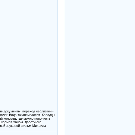
ые документы, переход неблизкий -
еолог. Вода заканчивается. Колодцы
й колодец, где можно пополнить
Шармат-ханом. Двести его
ервый звуковой фильм Михаила