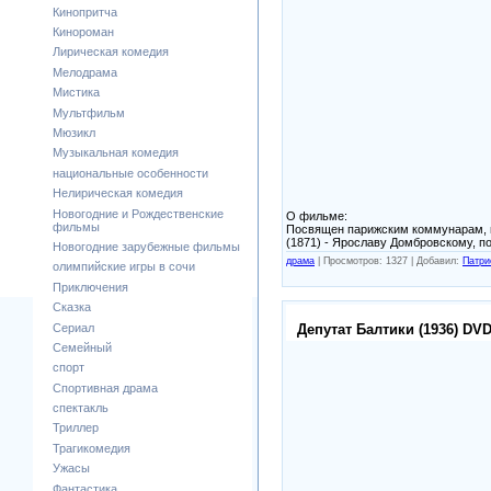
Кинопритча
Кинороман
Лирическая комедия
Мелодрама
Мистика
Мультфильм
Мюзикл
Музыкальная комедия
национальные особенности
Нелирическая комедия
Новогодние и Рождественские
О фильме:
фильмы
Посвящен парижским коммунарам, 
(1871) - Ярославу Домбровскому, п
Новогодние зарубежные фильмы
драма
|
Просмотров: 1327 |
Добавил:
Патри
олимпийские игры в сочи
Приключения
Сказка
Сериал
Депутат Балтики (1936) DV
Семейный
спорт
Спортивная драма
спектакль
Триллер
Трагикомедия
Ужасы
Фантастика