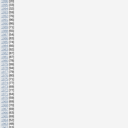
1996
[20]
1995
[33]
1994
[32]
1993
[59]
1992
[76]
1991
[96]
1990
[86]
1989
[71]
1988
[55]
1987
[54]
1986
[83]
1985
[74]
1984
[66]
1983
[92]
1982
[87]
1981
[87]
1980
[78]
1979
[99]
1978
[94]
1977
[79]
1976
[80]
1975
[71]
1974
[77]
1973
[69]
1972
[77]
1971
[64]
1970
[59]
1969
[69]
1968
[70]
1967
[69]
1966
[63]
1965
[69]
1964
[52]
1963
[48]
1962
[53]