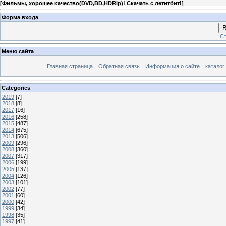
[
Фильмы, хорошее качество(DVD,BD,HDRip)! Скачать с летитбит!
]
Форма входа
В
Ст
Меню сайта
Главная страница
Обратная связь
Информация о сайте
каталог
Categories
2019
[7]
2018
[8]
2017
[16]
2016
[258]
2015
[487]
2014
[675]
2013
[506]
2009
[296]
2008
[360]
2007
[317]
2006
[199]
2005
[137]
2004
[126]
2003
[101]
2002
[77]
2001
[60]
2000
[42]
1999
[34]
1998
[35]
1997
[41]