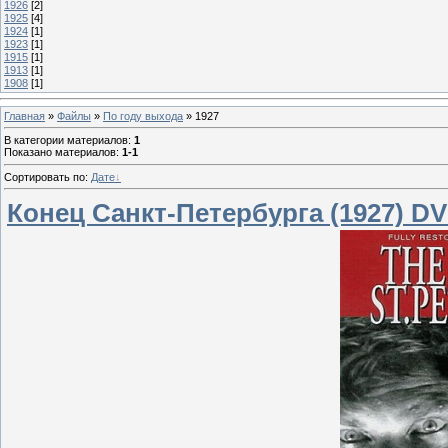
1926
[2]
1925
[4]
1924
[1]
1923
[1]
1915
[1]
1913
[1]
1908
[1]
Главная
»
Файлы
»
По году выхода
» 1927
В категории материалов
:
1
Показано материалов
:
1-1
Сортировать по
:
Дате
Конец Санкт-Петербурга (1927) D