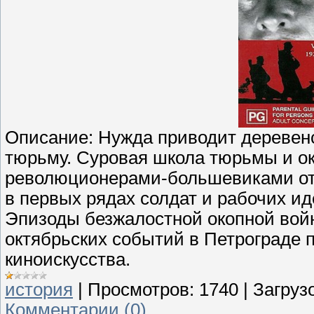
Описание: Нужда приводит деревенско
тюрьму. Суровая школа тюрьмы и ок
революционерами-большевиками отк
в первых рядах солдат и рабочих ид
Эпизоды безжалостной окопной войн
октябрьских событий в Петрограде
киноискусства.
история
|
Просмотров:
1740
|
Загрузо
Комментарии (0)