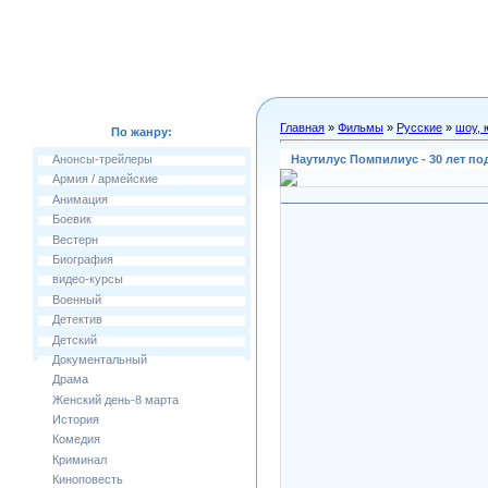
Главная
»
Фильмы
»
Русские
»
шоу, 
По жанру:
Наутилус Помпилиус - 30 лет по
Анонсы-трейлеры
Армия / армейские
Анимация
Боевик
Вестерн
Биография
видео-курсы
Военный
Детектив
Детский
Документальный
Драма
Женский день-8 марта
История
Комедия
Криминал
Киноповесть