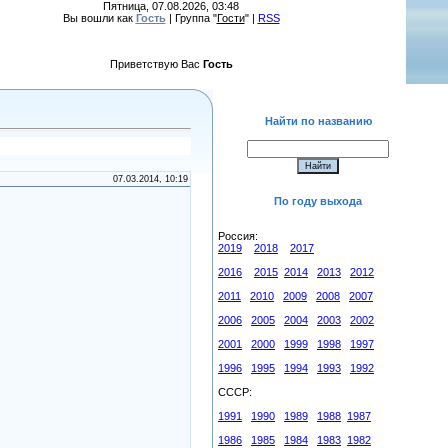
Пятница, 07.08.2026, 03:48
Вы вошли как
Гость
| Группа "
Гости
" |
RSS
Приветствую Вас
Гость
Найти по названию
07.03.2014, 10:19
По году выхода
Россия:
2019
2018
2017
2016
2015
2014
2013
2012
2011
2010
2009
2008
2007
2006
2005
2004
2003
2002
2001
2000
1999
1998
1997
1996
1995
1994
1993
1992
СССР:
1991
1990
1989
1988
1987
1986
1985
1984
1983
1982