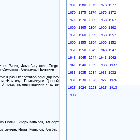
1981
1980
1979
1978
1977
1976
1975
1974
1973
1972
1971
1970
1969
1968
1967
1966
1965
1964
1963
1962
1961
1960
1959
1958
1957
1956
1955
1954
1953
1952
1951
1950
1949
1948
1947
1946
1945
1944
1943
1942
1941
1940
1939
1938
1937
лья Разин, Илья Лагутенко, Zorge,
им Самойлов, Александр Пантыкин
1936
1935
1934
1933
1932
стием разных составов легендарного
1931
1930
1928
1927
1926
уппы «Наутилус Помпилиус». Данный
. В представлении приняли участие
1925
1924
1923
1915
1913
1908
ор Белкин, Игорь Копылов, Альберт
ор Белкин, Игорь Копылов, Альберт