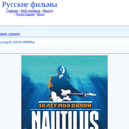
Русские фильмы
Главная
|
Мой профиль
|
Выход
|
Регистрация
|
Вход
юмор, концерт
д водой (2014) WEBRip