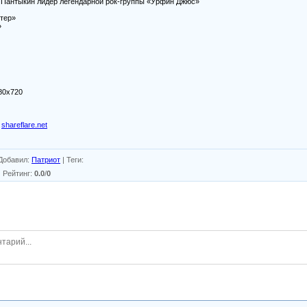
др Пантыкин лидер легендарной рок-группы «Урфин Джюс»
итер»
»
80x720
shareflare.net
Добавил
:
Патриот
|
Теги
:
|
Рейтинг
:
0.0
/
0