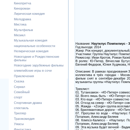
Кинопритча
Кинороман
Лирическая комедия
Мелодрама
Мистика
Мультфильм
Мюзикл
Музыкальная комедия
Название:
Наутилус Помпилиус - 3
национальные особенности
Год выхода: 2014
Жанр: Рок концерт, документальный
Нелирическая комедия
Участники: Группа Наутилус Помпи
Новогодние и Рождественские
Режиссер: Иван Кротов, Роман Казе
фильмы
В ролях: Ю-Питер, Вячеслав Бутус
Евгений Федоров, Юлея Худякова, Н
Новогодние зарубежные фильмы
олимпийские игры в сочи
Описание: В рамках празднования 3
коллектива в трёх городах - Моск
Приключения
фильм снят в сентябре-декабре 20
Сказка
музыканты группы «Наутилус Помпил
Сериал
Треклист:
Семейный
01. Тутанхамон - «Ю-Питер» совмес
02. Всего лишь быть - «Ю-Питер» с
спорт
03. Кто еще - «Ю-Питер» совместно
04. Отход на север - «Ю-Питер» со
Спортивная драма
05. Жажда - «Zorge» группа возгла
спектакль
06. Бриллиантовые дороги - «Ю-Пи
07. Прогулки по воде - «Наутилус
Триллер
Потапкин, Александр Беляев
Трагикомедия
08. Клипсо-Калипсо - «Наутилус П
Потапкин, Александр Беляев
Ужасы
09. Эта музыка будет вечной - Вади
Фантастика