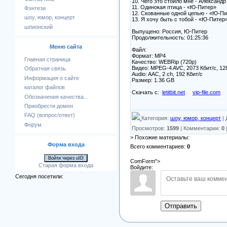
10. Чего это стоило мне - Алексан
11. Одинокая птица - «Ю-Питер»
Фэнтези
12. Скованные одной цепью - «Ю-П
шоу, юмор, концерт
13. Я хочу быть с тобой - «Ю-Питер
шпионский
Выпущено: Россия, Ю-Питер
Продолжительность: 01:25:36
Меню сайта
Файл:
Формат: MP4
Главная страница
Качество: WEBRip (720p)
Видео: MPEG-4 AVC, 2073 Кбит/с, 12
Обратная связь
Audio: AAC, 2 ch, 192 Кбит/с
Информация о сайте
Размер: 1.36 GB
каталог файлов
Скачать с:
letitbit.net
vip-file.com
Обозначения качества...
Приобрести домен
FAQ (вопрос/ответ)
Категория
:
шоу, юмор, концерт
|
Форум
Просмотров
:
1599
|
Комментарии
:
0
> Похожие материалы:
Форма входа
Всего комментариев
:
0
Войти через uID
ComForm">
Старая форма входа
Войдите:
Сегодня посетили:
Отправить