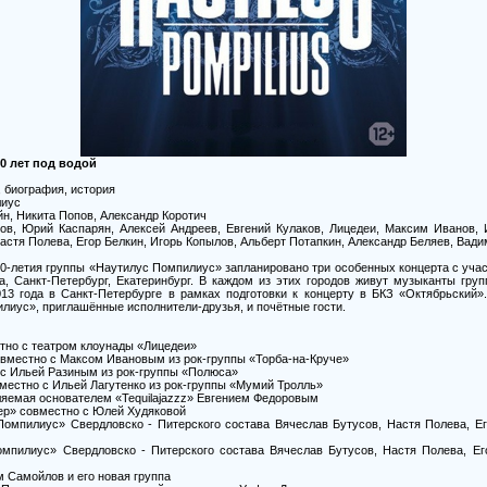
0 лет под водой
, биография, история
лиус
йн, Никита Попов, Александр Коротич
ов, Юрий Каспарян, Алексей Андреев, Евгений Кулаков, Лицедеи, Максим Иванов, И
астя Полева, Егор Белкин, Игорь Копылов, Альберт Потапкин, Александр Беляев, Вад
0-летия группы «Наутилус Помпилиус» запланировано три особенных концерта с уча
ва, Санкт-Петербург, Екатеринбург. В каждом из этих городов живут музыканты гр
13 года в Санкт-Петербурге в рамках подготовки к концерту в БКЗ «Октябрьский»
иус», приглашённые исполнители-друзья, и почётные гости.
тно с театром клоунады «Лицедеи»
овместно с Максом Ивановым из рок-группы «Торба-на-Круче»
 с Ильей Разиным из рок-группы «Полюса»
вместно с Ильей Лагутенко из рок-группы «Мумий Тролль»
вляемая основателем «Tequilajazzz» Евгением Федоровым
тер» совместно с Юлей Худяковой
 Помпилиус» Свердловско - Питерского состава Вячеслав Бутусов, Настя Полева, Ег
омпилиус» Свердловско - Питерского состава Вячеслав Бутусов, Настя Полева, Ег
м Самойлов и его новая группа