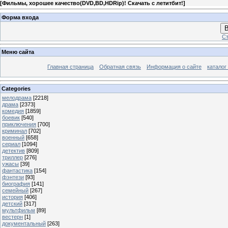
[
Фильмы, хорошее качество(DVD,BD,HDRip)! Скачать с летитбит!
]
Форма входа
В
Ст
Меню сайта
Главная страница
Обратная связь
Информация о сайте
каталог
Categories
мелодрама
[2218]
драма
[2373]
комедия
[1859]
боевик
[540]
приключения
[700]
криминал
[702]
военный
[658]
сериал
[1094]
детектив
[809]
триллер
[276]
ужасы
[39]
фантастика
[154]
фэнтези
[93]
биография
[141]
семейный
[267]
история
[406]
детский
[317]
мультфильм
[89]
вестерн
[1]
документальный
[263]