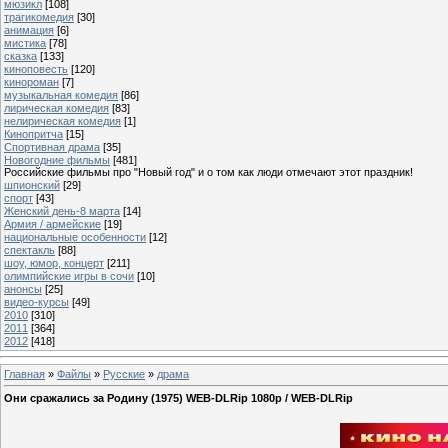
мюзикл
[108]
трагикомедия
[30]
анимация
[6]
мистика
[78]
сказка
[133]
киноповесть
[120]
кинороман
[7]
музыкальная комедия
[86]
лирическая комедия
[83]
нелирическая комедия
[1]
Кинопритча
[15]
Спортивная драма
[35]
Новогодние фильмы
[481]
Российские фильмы про "Новый год" и о том как люди отмечают этот праздник!
шпионский
[29]
спорт
[43]
Женский день-8 марта
[14]
Армия / армейские
[19]
национальные особенности
[12]
спектакль
[88]
шоу, юмор, концерт
[211]
олимпийские игры в сочи
[10]
анонсы
[25]
видео-курсы
[49]
2010
[310]
2011
[364]
2012
[418]
Главная
»
Файлы
»
Русские
»
драма
Они сражались за Родину (1975) WEB-DLRip 1080p / WEB-DLRip