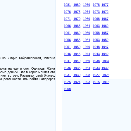
1981
1980
1979
1978
1977
1976
1975
1974
1973
1972
1971
1970
1969
1968
1967
1966
1965
1964
1963
1962
1961
1960
1959
1958
1957
1956
1955
1954
1953
1952
1951
1950
1949
1948
1947
1946
1945
1944
1943
1942
енко, Лидия Байрашевская, Михаил
1941
1940
1939
1938
1937
1936
1935
1934
1933
1932
каясь на еду и сон. Однажды Женя
вые деньги. Это в корне меняет его
1931
1930
1928
1927
1926
ним встреч. Развивая свой бизнес,
а реальности, или пойти наперерез
1925
1924
1923
1915
1913
1908