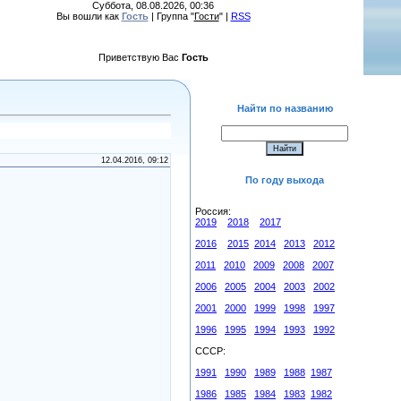
Суббота, 08.08.2026, 00:36
Вы вошли как
Гость
| Группа "
Гости
" |
RSS
Приветствую Вас
Гость
Найти по названию
12.04.2016, 09:12
По году выхода
Россия:
2019
2018
2017
2016
2015
2014
2013
2012
2011
2010
2009
2008
2007
2006
2005
2004
2003
2002
2001
2000
1999
1998
1997
1996
1995
1994
1993
1992
СССР:
1991
1990
1989
1988
1987
1986
1985
1984
1983
1982