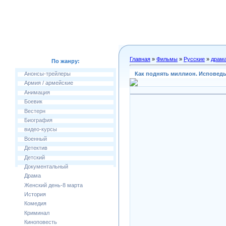
Главная
»
Фильмы
»
Русские
»
драм
По жанру:
Как поднять миллион. Исповедь
Анонсы-трейлеры
Армия / армейские
Анимация
Боевик
Вестерн
Биография
видео-курсы
Военный
Детектив
Детский
Документальный
Драма
Женский день-8 марта
История
Комедия
Криминал
Киноповесть