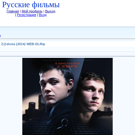
Русские фильмы
Главная
|
Мой профиль
|
Выход
|
Регистрация
|
Вход
а
 Z@drota (2014) WEB-DLRip