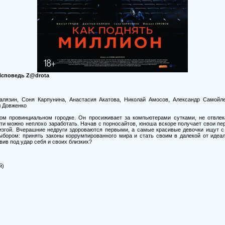
Исповедь Z@drota
Калязин, Соня Карпунина, Анастасия Акатова, Николай Амосов, Александр Самойл
л Довженко
м провинциальном городке. Он просиживает за компьютерами сутками, не отвле
ти можно неплохо заработать. Начав с порносайтов, юноша вскоре получает свои пер
згой. Вчерашние недруги здороваются первыми, а самые красивые девочки ищут с 
ыбором: принять законы коррумпированного мира и стать своим в далекой от идеал
ив под удар себя и своих близких?
й)