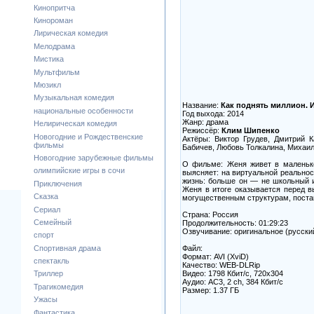
Кинопритча
Кинороман
Лирическая комедия
Мелодрама
Мистика
Мультфильм
Мюзикл
Музыкальная комедия
Название:
Как поднять миллион. 
национальные особенности
Год выхода: 2014
Жанр: драма
Нелирическая комедия
Режиссёр:
Клим Шипенко
Новогодние и Рождественские
Актёры: Виктор Грудев, Дмитрий 
фильмы
Бабичев, Любовь Толкалина, Михаи
Новогодние зарубежные фильмы
О фильме: Женя живет в маленько
олимпийские игры в сочи
выясняет: на виртуальной реальнос
жизнь: больше он — не школьный и
Приключения
Женя в итоге оказывается перед в
Сказка
могущественным структурам, постав
Сериал
Страна: Россия
Семейный
Продолжительность: 01:29:23
Озвучивание: оригинальное (русски
спорт
Файл:
Спортивная драма
Формат: AVI (XviD)
спектакль
Качество: WEB-DLRip
Видео: 1798 Кбит/с, 720x304
Триллер
Аудио: AC3, 2 ch, 384 Кбит/с
Трагикомедия
Размер: 1.37 ГБ
Ужасы
Фантастика