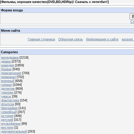
[
Фильмы, хорошее качество(DVD,BD,HDRip)! Скачать с летитбит!
]
Форма входа
В
Ст
Меню сайта
Главная страница
Обратная связь
Информация о сайте
каталог
Categories
мелодрама
[2218]
драма
[2373]
комедия
[1859]
боевик
[540]
приключения
[700]
криминал
[702]
военный
[658]
сериал
[1094]
детектив
[809]
триллер
[276]
ужасы
[39]
фантастика
[154]
фэнтези
[93]
биография
[141]
семейный
[267]
история
[406]
детский
[317]
мультфильм
[89]
вестерн
[1]
документальный
[263]