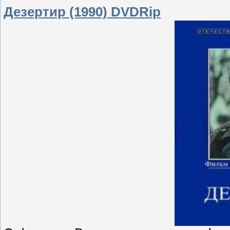
Дезертир (1990) DVDRip