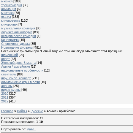
мюзикл
[108]
трагикомедия
[30]
анимация
[6]
мистика
[78]
сказка
[133]
киноповесть
[120]
кинороман
[7]
музыкальная комедия
[86]
лирическая комедия
[83]
нелирическая комедия
[1]
Кинопритча
[15]
Спортивная драма
[35]
Новогодние фильмы
[481]
Российские фильмы про "Новый год" и о том как люди отмечают этот праздник!
шпионский
[29]
спорт
[43]
Женский день-8 марта
[14]
Армия / армейские
[19]
национальные особенности
[12]
спектакль
[88]
шоу, юмор, концерт
[211]
олимпийские игры в сочи
[10]
анонсы
[25]
видео-курсы
[49]
2010
[310]
2011
[364]
2012
[418]
Главная
»
Файлы
»
Русские
» Армия / армейские
В категории материалов
:
19
Показано материалов
:
1-10
Сортировать по
:
Дате