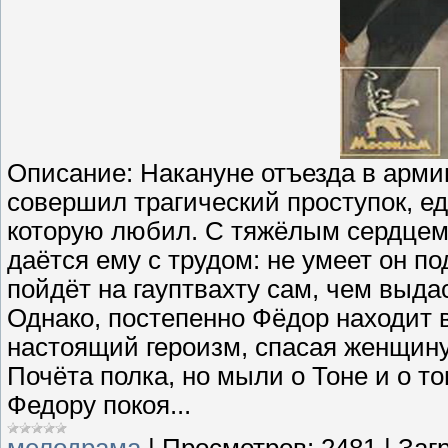
Описание: Накануне отъезда в арм
совершил трагический проступок, ед
которую любил. С тяжёлым сердцем 
даётся ему с трудом: не умеет он п
пойдёт на гауптвахту сам, чем выд
Однако, постепенно Фёдор находит 
настоящий героизм, спасая женщину 
Почёта полка, но мыли о Тоне и о т
Федору покоя...
мелодрама
|
Просмотров:
2481
|
Загр